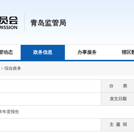
青岛监管局
管动态
政务信息
办事服务
辖区
>
综合政务
分 类
发文日期
工作年度报告
主 题 词