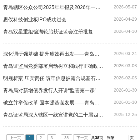
2026-05-07
青岛辖区公众公司2025年年报及2026年一季报概览
2026-04-29
思仪科技创业板IPO成功过会
2026-04-10
青岛双星重组锦湖轮胎获证监会注册批复
2026-03-24
深化调研强基础 提升质效再出发——青岛证监局召开“深化调查研究建设年”总结大会暨“监管质效提升年”动员大会
2026-03-06
青岛证监局党委部署启动树立和践行正确政绩观学习教育
2026-02-05
明规析案 压实责任 筑牢信息披露合规基石——青岛证监局召开辖区上市公司2025年年报工作会议
2026-01-30
青岛局对新增债券发行人开讲“监管第一课”
2026-01-30
破立并举促改革 固本强基谋发展——青岛证监局召开监事会改革背景下审计委员会有效履职座谈会
2025-12-25
青岛证监局深入辖区一线宣讲党的二十届四中全会精神
上一页
1
2
3
...
38
下一页
共
38
页，
到第
页