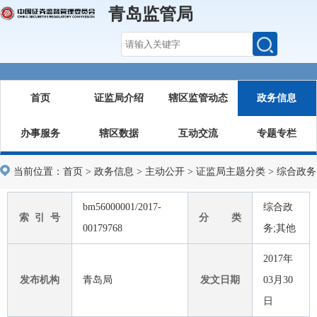
青岛监管局
首页
证监局介绍
辖区监管动态
政务信息
办事服务
辖区数据
互动交流
专题专栏
当前位置：
首页
>
政务信息
>
主动公开
>
证监局主题分类
>
综合政务
bm56000001/2017-
综合政
索 引 号
分 类
00179768
务;其他
2017年
发布机构
青岛局
发文日期
03月30
日