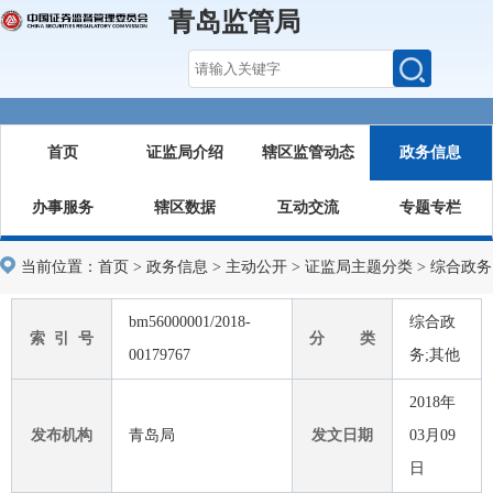
青岛监管局
首页
证监局介绍
辖区监管动态
政务信息
办事服务
辖区数据
互动交流
专题专栏
当前位置：
首页
>
政务信息
>
主动公开
>
证监局主题分类
>
综合政务
bm56000001/2018-
综合政
索 引 号
分 类
00179767
务;其他
2018年
发布机构
青岛局
发文日期
03月09
日