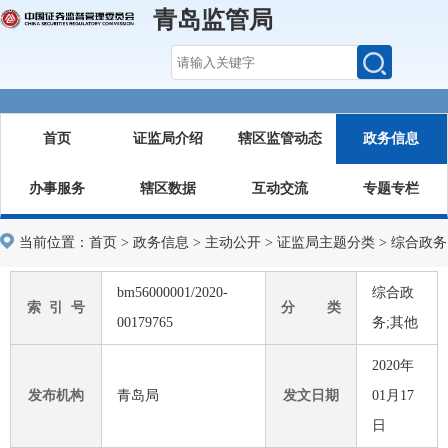
青岛监管局
首页
证监局介绍
辖区监管动态
政务信息
办事服务
辖区数据
互动交流
专题专栏
当前位置：
首页
>
政务信息
>
主动公开
>
证监局主题分类
>
综合政务
bm56000001/2020-
综合政
索 引 号
分 类
00179765
务;其他
2020年
发布机构
青岛局
发文日期
01月17
日