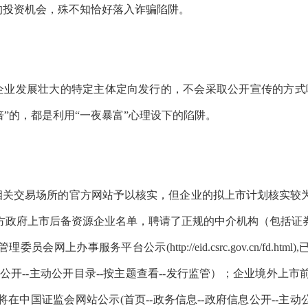
”的投资机会，殊不知恰好落入诈骗陷阱。
企业发展壮大的特定主体定向发行的，不会采取公开宣传的方式
倍”的，都是利用“一夜暴富”心理设下的陷阱。
相关交易场所的官方网站予以核实，但企业的拟上市计划核实较
方政府上市后备资源企业名单，聘请了正规的中介机构（包括证
管理委员会网上办事服务平台公示
(
http://eid.csrc.gov.cn/fd.html
),
息公开--主动公开目录--按主题查看--发行监管）；企业境外
将在中国证监会网站公示
(
首页--政务信息--政府信息公开--主动