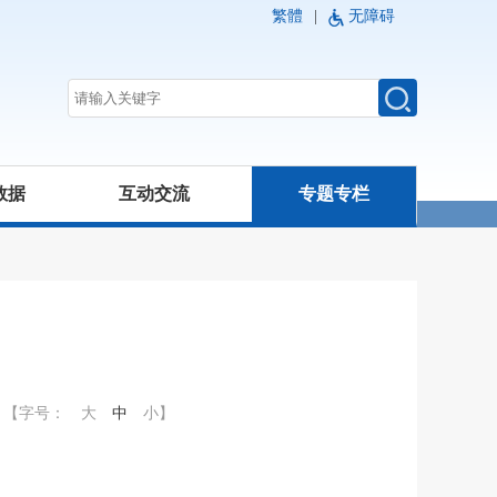
繁體
|
无障碍
数据
互动交流
专题专栏
【字号：
大
中
小
】