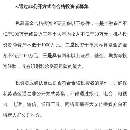
3.
通过
非公开方式向合格投资者募集
私募基金合格投资者要具备以下条件
：
一是
金融资产不
低于
300万元
或
最近三年个人年均收入不低于
50万元
；机构投
资者净资产不低于
1000万元。
二是
投资于单只私募基金的金
额不低于
100万元
。
三是
具有两年以上证券、基金、期货等投
资经验，具有识别和承受高风险的能力。
投资者应确认自己是否符合合格投资者的条件，并确保
私募基金通过非公开方式募集
，
不
得
通过
报刊、电台、电视
台、
电话、
短信、通讯工具、网络直播等大众传播媒介向不
特定人群
公开
推介
。