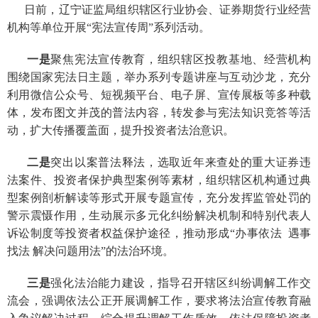
日前，辽宁证监局组织辖区行业协会、证券期货行业经营
机构等单位开展“宪法宣传周”系列活动。
一是
聚焦宪法宣传教育，
组织辖区投教基地、经营机构
围绕国家宪法日主题，举办系列专题讲座与互动沙龙，充分
利用微信公众号、短视频平台、电子屏、宣传展板等多种载
体，发布图文并茂的普法内容，
转发参与宪法知识竞答等活
动，
扩大传播覆盖面，提升投资者法治意识。
二是
突出以
案普法释法，
选取近年来查处的重大证券违
法案件
、投资者保护典型案例等
素材
，组织辖区机构通过典
型案例剖析解读等形式开展专题宣传，
充分发挥
监管处罚
的
警示震慑作用
，生动展示
多元化纠纷解决机制和特别代表人
诉讼制度等投资者权益保护途径，
推动形成“
办事依法
遇事
找法 解决问题用法
”的法治环境。
三是
强化
法治能力建设，指导召开辖区纠纷调解工作交
流会，强调依法公正开展调解工作，要求将法治宣传教育融