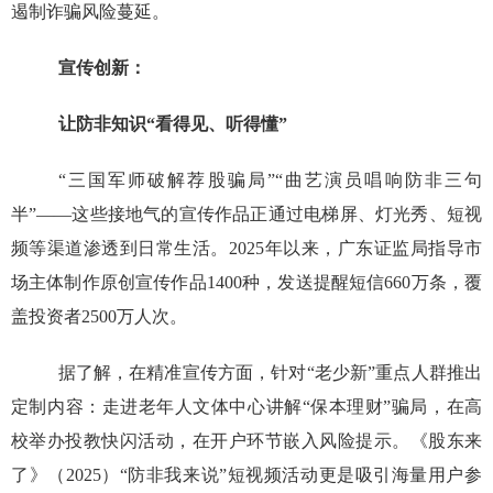
遏制诈骗风险蔓延。
宣传创新：
让防非知识“看得见、听得懂”​
“三国军师破解荐股骗局”“曲艺演员唱响防非三句
半”——这些接地气的宣传作品正通过电梯屏、灯光秀、短视
频等渠道渗透到日常生活。2025年以来，广东证监局指导市
场主体制作原创宣传作品1400种，发送提醒短信660万条，覆
盖投资者2500万人次。​
据了解，在精准宣传方面，针对“老少新”重点人群推出
定制内容：走进老年人文体中心讲解“保本理财”骗局，在高
校举办投教快闪活动，在开户环节嵌入风险提示。《股东来
了》（2025）“防非我来说”短视频活动更是吸引海量用户参