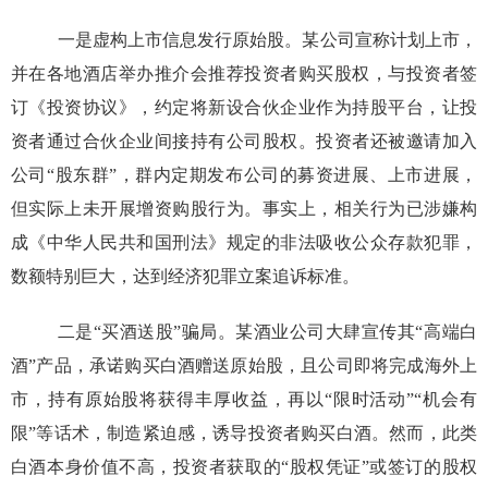
一是虚构上市信息发行原始股。某公司宣称计划上市，
并在各地酒店举办推介会推荐投资者购买股权，与投资者签
订《投资协议》，约定将新设合伙企业作为持股平台，让投
资者通过合伙企业间接持有公司股权。投资者还被邀请加入
公司“股东群”，群内定期发布公司的募资进展、上市进展，
但实际上未开展增资购股行为。事实上，相关行为已涉嫌构
成《中华人民共和国刑法》规定的非法吸收公众存款犯罪，
数额特别巨大，达到经济犯罪立案追诉标准。
二是“买酒送股”骗局。某酒业公司大肆宣传其“高端白
酒”产品，承诺购买白酒赠送原始股，且公司即将完成海外上
市，持有原始股将获得丰厚收益，再以“限时活动”“机会有
限”等话术，制造紧迫感，诱导投资者购买白酒。然而，此类
白酒本身价值不高，投资者获取的“股权凭证”或签订的股权