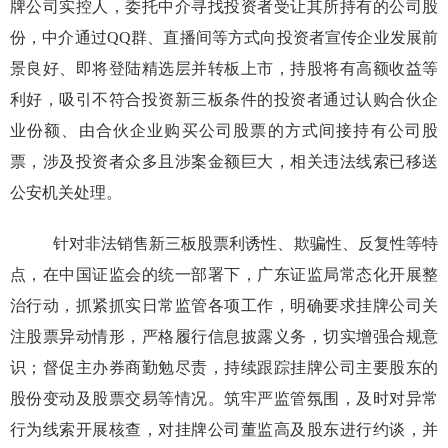
牌公司实控人，委托中介寻找投资者受让其所持有的公司股
份，中介通过QQ群、直播间等方式向投资者宣传企业发展前
景良好、即将登陆精选层并转板上市，持股将有高额收益等
利好，吸引不符合投资新三板条件的投资者通过认购合伙企
业份额、由合伙企业购买公司股票的方式间接持有公司股
票，涉及投资者众多且涉案金额巨大，相关违法线索已移送
公安机关处理。
针对非法销售新三板股票利诱性、欺骗性、反复性等特
点，在中国证监会的统一部署下，广东证监局常态化开展整
治行动，抓紧抓实日常监管各项工作，明确要求挂牌公司关
注股票异动情形，严格履行信息披露义务，切实增强合规意
识；督促主办券商勤勉尽责，持续跟踪挂牌公司主要股东的
股份变动及股票交易等情况。筑牢严监管氛围，及时对异常
行为线索开展核查，对挂牌公司董监高及股东进行约谈，并