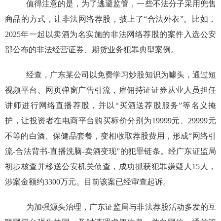
值得注意的是，为了逃避监管，一些不法分子采用兜售
商品的方式，让非法网络荐股，披上了“合法外衣”。比如，
2025年一起以卖酒为名实施的非法网络荐股的案件入选公安
部公布的非法经营证券、期货业务犯罪典型案例。
经查，广东某公司以免费学习炒股知识为噱头，通过短
视频平台、网页弹窗广告引流，雇佣持证证券从业人员担任
讲师进行网络直播荐股，并以“买酒送荐股服务”等名义掩
护，让投资者在电商平台购买标价分别为19999元、29999元
不等的白酒、保健品套餐，变相收取荐股费用，形成“网络引
流-合法背书-直播洗脑-卖酒变现”的犯罪链条。经广东证监局
初步核查并移送公安机关侦查，成功抓获犯罪嫌疑人15人，
涉案金额约3300万元。目前该案已经审查起诉。
为加强源头治理，广东证监局与非法荐股活动多发的互