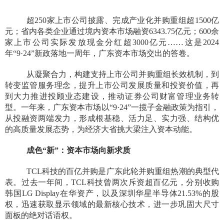
超250家上市公司披露、完成产业化并购重组超1500亿
元；省内各类企业通过境内资本市场融资6343.75亿元；600余
家上市公司实际发放现金分红超3000亿元……这是2024
年“9·24”新政落地一周年，广东资本市场交出的答卷。
从凝聚合力，构建支持上市公司并购重组长效机制，到
转变监管服务理念，提升上市公司发展质量和投资价值，再
到大力推进投顾业态建设，推动证券公司财富管理业务转
型。一年来，广东资本市场以“9·24”一揽子金融政策为指引，
从投融资两端发力，形成根基稳、活力足、实力强、结构优
的高质量发展态势，为经济大省挑大梁注入资本动能。
成色“新”：资本市场向新求质
TCL科技的百亿并购是广东此轮并购重组热潮的典型代
表。过去一年间，TCL科技曾两次斥资超百亿元，分别收购
韩国LG Display在华资产，以及深圳华星半导体21.53%的股
权，迅速获取显示领域的最新核心技术，进一步巩固大尺寸
面板的绝对话语权。