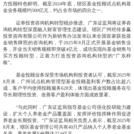
方投顾特色鲜明。截至2024年底，辖区基金投顾试点机构基
金业务规模约500亿元，约占全市场的四分之一。
证券投资咨询机构转型稳步推进。广东证监局将证券咨
询机构转型深度融入财富管理生态建设。辖区广州经传多赢
投资咨询有限公司作为新销售办法发布以来全国首家获批基
金销售牌照的咨询机构，于2025年8月正式开展基金销售业
务，开业当天销售规模即突破4亿元，成功实现向基金销售与
买方投顾转型，正着力打造投资咨询机构转型的“广东样
板”。
基金投顾业务深受市场机构和投资者认可，截至2025年
8月末，广州试点机构管理型基金投顾盈利客户数占比超八
成，客户平均使用投顾服务628天，体现出基金投顾服务在引
导长期理性投资、改善客户盈利体验方面成效显著。
“与此同时，广东证监局指导基金公司强化投研能力建
设，扩大个人养老金产品覆盖面，发挥评价指挥棒作用促进
养老金长期投资。”广东证监局相关负责人表示，截至2025年
8月末，辖区基金管理公司共有40只产品纳入个人养老金基金
名录，养老专属Y份额达27.6亿元。