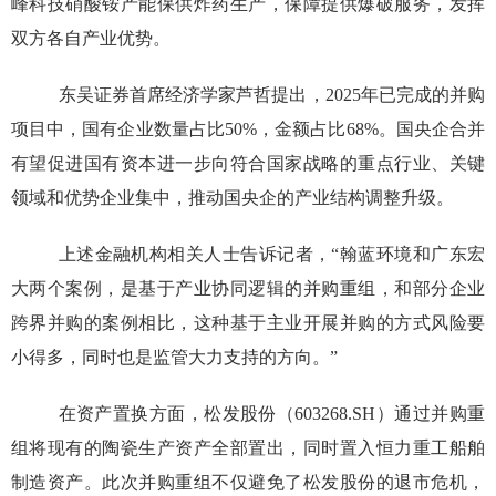
峰科技硝酸铵产能保供炸药生产，保障提供爆破服务，发挥
双方各自产业优势。
东吴证券首席经济学家芦哲提出，
2025
年已完成的并购
项目中，国有企业数量占比
50%
，金额占比
68%
。国央企合并
有望促进国有资本进一步向符合国家战略的重点行业、关键
领域和优势企业集中，推动国央企的产业结构调整升级。
上述金融机构相关人士告诉记者，
“
翰蓝环境和广东宏
大两个案例，是基于产业协同逻辑的并购重组，和部分企业
跨界并购的案例相比，这种基于主业开展并购的方式风险要
小得多，同时也是监管大力支持的方向。
”
在资产置换方面，松发股份（
603268.SH
）通过并购重
组将现有的陶瓷生产资产全部置出，同时置入恒力重工船舶
制造资产。此次并购重组不仅避免了松发股份的退市危机，