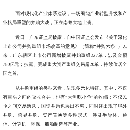
面对现代化产业体系建设，一场围绕产业转型升级和产
业格局重塑的并购大戏，正在南粤大地上演。
近日，广东证监局披露，自中国证监会发布《关于深化
上市公司并购重组市场改革的意见》（简称
“
并购六条
”
）以
来，广东辖区上市公司新增披露并购重组
227
单，涉及金额
780
亿元；披露、完成重大资产重组交易超
20
单，持续位居全
国之首。
从并购重组的类型来看，呈现多元化特征。其中，不仅
有巨头之间的吸收合并，也有
“
大鱼吃小鱼
”
的收编；不仅民
企之间交易活跃，国资并购也层出不穷，同时还出现了境外
并购、跨界并购、资产置换等多种形式，涉及半导体、通
信、计算机、环保、船舶制造等产业。