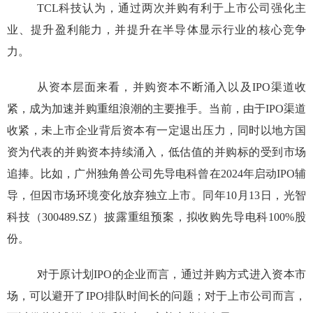
TCL
科技认为，通过两次并购有利于上市公司强化主
业、提升盈利能力，并提升在半导体显示行业的核心竞争
力。
从资本层面来看，并购资本不断涌入以及
IPO
渠道收
紧，成为加速并购重组浪潮的主要推手。当前，由于
IPO
渠道
收紧，未上市企业背后资本有一定退出压力，同时以地方国
资为代表的并购资本持续涌入，低估值的并购标的受到市场
追捧。比如，广州独角兽公司先导电科曾在
2024
年启动
IPO
辅
导，但因市场环境变化放弃独立上市。同年
10
月
13
日，光智
科技（
300489.SZ
）披露重组预案，拟收购先导电科
100%
股
份。
对于原计划
IPO
的企业而言，通过并购方式进入资本市
场，可以避开了
IPO
排队时间长的问题；对于上市公司而言，