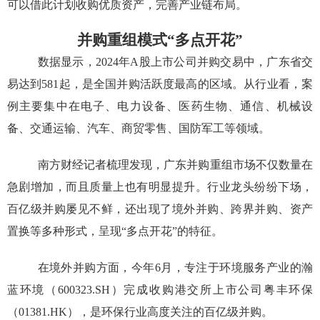
可以借此计划收购优质资产，完善产业链布局。
并购重组模式“多点开花”
数据显示，
2024
年
A
股上市公司并购交易中，广东省交
易达到
581
起，是全国并购活跃度最高的区域。从行业看，案
例主要集中在电子、电力设备、医药生物、通信、机械设
备、交通运输、汽车、商贸零售、国防军工等领域。
南方财经记者梳理发现，广东并购重组市场不仅数量在
急剧增加，而且质量上也有明显提升。行业龙头纷纷下场，
百亿级并购屡见不鲜，还出现了境外并购、跨界并购、资产
置换等多种形式，呈现
“
多点开花
”
的特征。
在境外并购方面，今年
6
月，专注于环境服务产业的瀚
蓝环境（
600323.SH
）完成收购港交所上市公司粤丰环保
（
01381.HK
），是环保行业高度关注的百亿级并购。