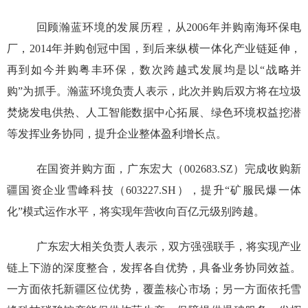
回顾瀚蓝环境的发展历程，从
2006
年并购南海环保电
厂，
2014
年并购创冠中国，到后来纵横一体化产业链延伸，
再到如今并购粤丰环保，数次跨越式发展均是以
“
战略并
购
”
为抓手。瀚蓝环境负责人表示，此次并购后双方将在垃圾
焚烧发电供热、人工智能数据中心拓展、绿色环境权益挖潜
等发挥业务协同，提升企业整体盈利增长点。
在国资并购方面，广东宏大（
002683.SZ
）完成收购新
疆国资企业雪峰科技（
603227.SH
），提升
“
矿服民爆一体
化
”
模式运作水平，将实现年营收向百亿元级别跨越。
广东宏大相关负责人表示，双方强强联手，将实现产业
链上下游的深度整合，发挥各自优势，具备业务协同效益。
一方面依托新疆区位优势，覆盖核心市场；另一方面依托雪