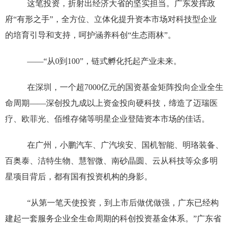
这笔投资，折射出经济大省的坚实担当。广东发挥政
府“有形之手”，全方位、立体化提升资本市场对科技型企业
的培育引导和支持，呵护涵养科创“生态雨林”。
——“从0到100”，链式孵化托起产业未来。
在深圳，一个超7000亿元的国资基金矩阵投向企业全生
命周期——深创投九成以上资金投向硬科技，缔造了迈瑞医
疗、欧菲光、佰维存储等明星企业登陆资本市场的佳话。
在广州，小鹏汽车、广汽埃安、国机智能、明珞装备、
百奥泰、洁特生物、慧智微、南砂晶圆、云从科技等众多明
星项目背后，都有国有投资机构的身影。
“从第一笔天使投资，到上市后做优做强，广东已经构
建起一套服务企业全生命周期的科创投资基金体系。”广东省