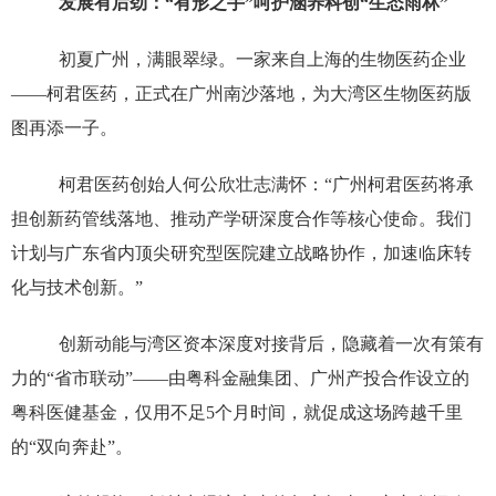
发展有后劲：“有形之手”呵护涵养科创“生态雨林”
初夏广州，满眼翠绿。一家来自上海的生物医药企业
——柯君医药，正式在广州南沙落地，为大湾区生物医药版
图再添一子。
柯君医药创始人何公欣壮志满怀：“广州柯君医药将承
担创新药管线落地、推动产学研深度合作等核心使命。我们
计划与广东省内顶尖研究型医院建立战略协作，加速临床转
化与技术创新。”
创新动能与湾区资本深度对接背后，隐藏着一次有策有
力的“省市联动”——由粤科金融集团、广州产投合作设立的
粤科医健基金，仅用不足5个月时间，就促成这场跨越千里
的“双向奔赴”。