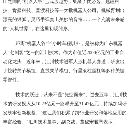
山之间的“机器人谷”已成形起势，集聚了优必选、越疆科
技、肯綮科技、普渡科技等一大批机器人公司。机械臂划出
漂亮的银弧，灵巧手弹奏出美妙的音符……一个充满未来感
的“人机世界”，在这里初现雏形。
距离“机器人谷”半小时车程以外，是被称为广东机器
人“七剑客”之一的汇川技术。作为市值近2000亿元的工业自
动化龙头，近年来，汇川技术进军人形机器人赛道，研发出
了旋转关节模组、直线关节模组、行星滚柱丝杠等多种关键
零部件。
技术的跃迁，从来不是“凭空而来”。过去五年，汇川技
术的研发投入从10.23亿元一路攀升至31.47亿元，持续加码研
发筑牢创新根基。“这让我们积累了跨行业开发和落地应用的
丰富经验。”汇川技术董事、副总裁、董秘宋君恩表示。