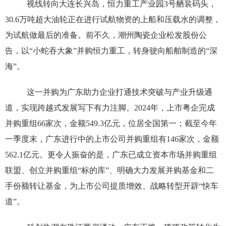
视线转向大连长兴岛，恒力重工产业园3号舾装码头，
30.6万吨超大油轮正在进行试航物资的上船和压载水的调整，
为试航做最后的准备。前不久，潮州陶瓷企业松发股份公
告，以“小蛇吞大象”并购恒力重工，转身驶向船舶制造的“深
海”。
这一并购为广东助力企业打通技术突破与产业升级通
道，实现跨越式发展写下有力注脚。2024年，上市粤企完成
并购重组66家次，金额549.3亿元，位居全国第一；截至今年
一季度末，广东进行中的上市公司并购重组有146家次，金额
562.1亿元。更令人振奋的是，广东已成立资本市场并购重组
联盟、创立并购重组“标的库”、明确大力发展并购基金和二
手份额转让基金，为上市公司提质增效、战略转型开辟“快车
道”。