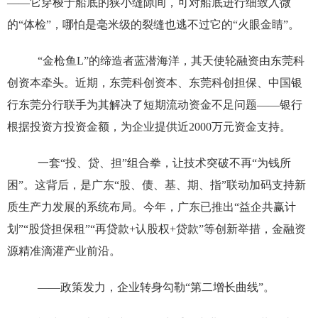
——它穿梭于船底的狭小缝隙间，可对船底进行细致入微
的“体检”，哪怕是毫米级的裂缝也逃不过它的“火眼金睛”。
“金枪鱼L”的缔造者蓝潜海洋，其天使轮融资由东莞科
创资本牵头。近期，东莞科创资本、东莞科创担保、中国银
行东莞分行联手为其解决了短期流动资金不足问题——银行
根据投资方投资金额，为企业提供近2000万元资金支持。
一套“投、贷、担”组合拳，让技术突破不再“为钱所
困”。这背后，是广东“股、债、基、期、指”联动加码支持新
质生产力发展的系统布局。今年，广东已推出“益企共赢计
划”“股贷担保租”“再贷款+认股权+贷款”等创新举措，金融资
源精准滴灌产业前沿。
——政策发力，企业转身勾勒“第二增长曲线”。