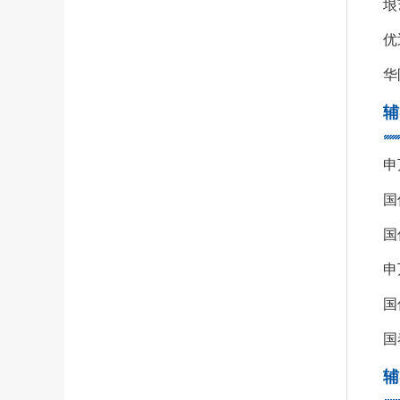
垠
优
华
辅
辅