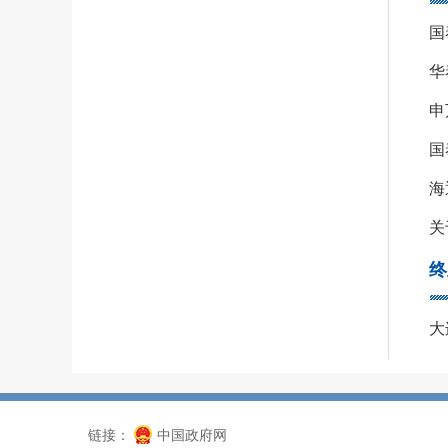
华
海
关
终
大
链接：
中国政府网