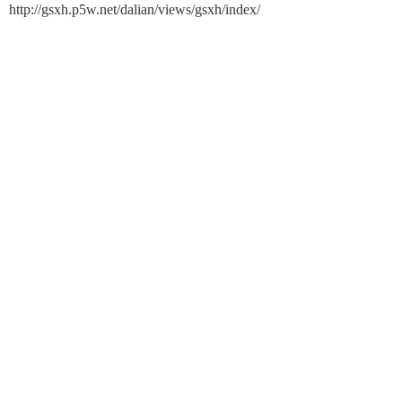
http://gsxh.p5w.net/dalian/views/gsxh/index/