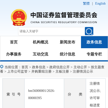
繁體
|
English
首页
机构概况
新闻发布
政务信息
办事服务
互动交流
统计信息
专题专栏
当前位置：
首页
>
政务信息
>
政府信息公开
>
主动公开
>
按主题查
看
>
上市公司监管
>
并购重组注册
>
主板注册
>
注册情况公示
注册情
bm56000001/2026-
况公示;
索 引 号
分 类
00000395
许可审
核进度