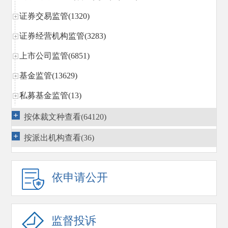
证券交易监管(1320)
证券经营机构监管(3283)
上市公司监管(6851)
基金监管(13629)
私募基金监管(13)
区域性股权市场规范发展(14)
按体裁文种查看(64120)
期货监管(1296)
按派出机构查看(36)
债券监管(3663)
行政执法(3269)
依申请公开
行政复议
(1540)
国际合作(1869)
监督投诉