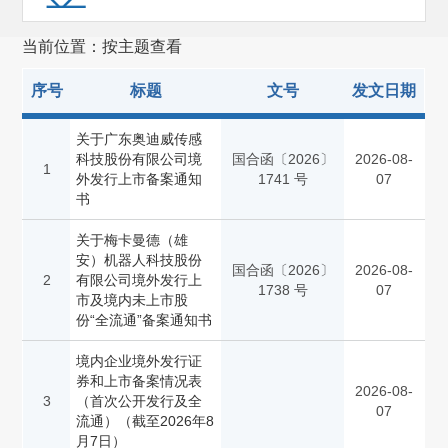
证券服务机构监管(257)
当前位置：按主题查看
其他
(473)
序号
标题
文号
发文日期
关于广东奥迪威传感
科技股份有限公司境
国合函〔2026〕
2026-08-
1
外发行上市备案通知
1741 号
07
书
关于梅卡曼德（雄
安）机器人科技股份
国合函〔2026〕
2026-08-
2
有限公司境外发行上
1738 号
07
市及境内未上市股
份“全流通”备案通知书
境内企业境外发行证
券和上市备案情况表
2026-08-
3
（首次公开发行及全
07
流通）（截至2026年8
月7日）