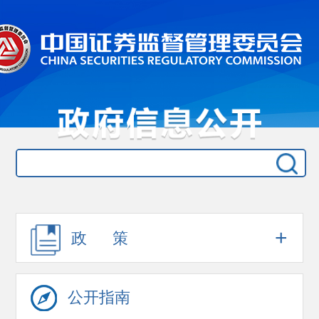
+
政 策
公开指南