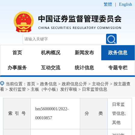
繁體
|
English
首页
机构概况
新闻发布
政务信息
办事服务
互动交流
统计信息
专题专栏
当前位置：
首页
>
政务信息
>
政府信息公开
>
主动公开
>
按主题查
看
>
发行监管
>
主板（中小板）发行审核
>
日常监管信息
日常监
bm56000001/2022-
索 引 号
分 类
管信息;
00010857
其他