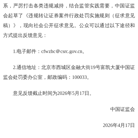
系，严厉打击各类违规减持，
结合监管实践需要，
中国证监
会起草了
《违规转让证券案件行政处罚实施规则（征求意见
稿）》
，现向社会公开征求意见。公众可以通过以下途径和
方式提出反馈意见：
1.
电子邮件：
cfwzhc＠csrc.gov.cn
。
2
.通信地址：北京市西城区金融大街19号富凯大厦中国证
监会
处罚委办公室
，邮政编码：100033。
意见反馈截止时间为202
6
年
5
月
17
日。
中国证监会
2026年4月17日