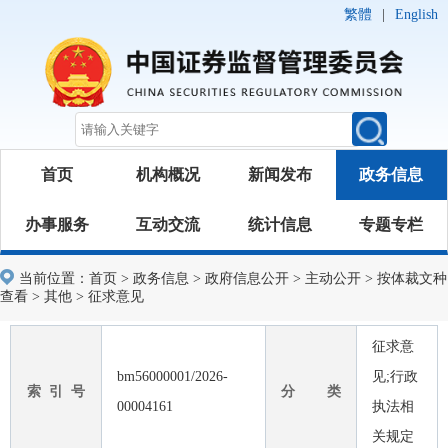
繁體
|
English
首页
机构概况
新闻发布
政务信息
办事服务
互动交流
统计信息
专题专栏
当前位置：
首页
>
政务信息
>
政府信息公开
>
主动公开
>
按体裁文种
查看
>
其他
>
征求意见
征求意
bm56000001/2026-
见;行政
索 引 号
分 类
00004161
执法相
关规定