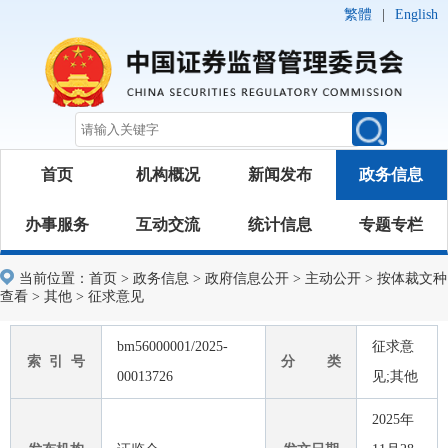
繁體
|
English
首页
机构概况
新闻发布
政务信息
办事服务
互动交流
统计信息
专题专栏
当前位置：
首页
>
政务信息
>
政府信息公开
>
主动公开
>
按体裁文种
查看
>
其他
>
征求意见
bm56000001/2025-
征求意
索 引 号
分 类
00013726
见;其他
2025年