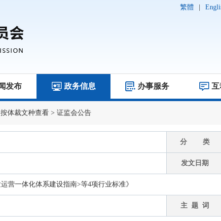
繁體
|
Engli
闻发布
政务信息
办事服务
互
>
按体裁文种查看
>
证监会公告
分 类
发文日期
发运营一体化体系建设指南>等4项行业标准》
主 题 词