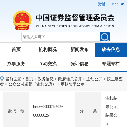
繁體
|
English
首页
机构概况
新闻发布
政务信息
办事服务
互动交流
统计信息
专题专栏
当前位置：
首页
>
政务信息
>
政府信息公开
>
主动公开
>
按主题查
看
>
公众公司监管（含北交所）
>
审核结果公示
审核结
bm56000001/2026-
果公示;
索 引 号
分 类
00006025
结果公
示