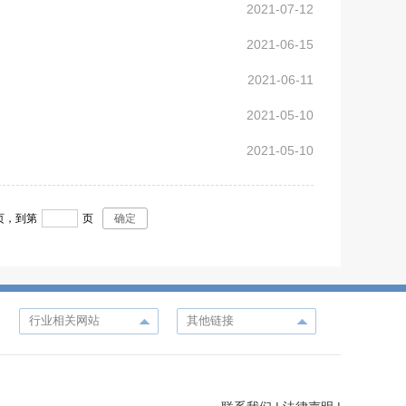
2021-07-12
2021-06-15
2021-06-11
2021-05-10
2021-05-10
页，
到第
页
确定