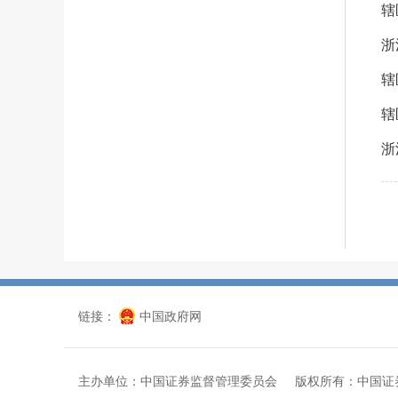
辖
浙
辖
辖
浙
链接：
中国政府网
主办单位：中国证券监督管理委员会 版权所有：中国证