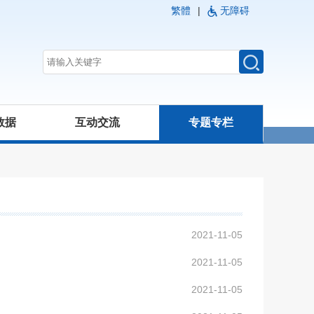
繁體
|
无障碍
数据
互动交流
专题专栏
2021-11-05
2021-11-05
2021-11-05