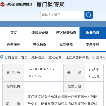
厦门监管局
首页
证监局介绍
辖区监管动态
政务信息
办事服务
辖区数据
互动交流
专题专栏
当前位置：
首页
>
政务信息
>
主动公开
>
证监局文种体裁
>
行政许可
bm56000001/2021-
行政许
索 引 号
分 类
00307425
可;其他
发布机构
发文日期
厦门证监局关于核准金圆统一证券有限公司与证
名 称
券交易、证券投资活动有关的财务顾问业务资格