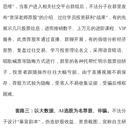
思维”，当客户进入相关社交平台群组后，不法分子在群里发
布“资深老师荐股”的介绍、过往学员投资获利“战果”，有的先
展示几只股票信息，进而推销数千、上万元的进阶课程、VIP
服务。此类荐股常通过直播、群聊开展，有的假借分析经济
形势、复盘过往交易、学习投资理论名义，采用谐音暗语、
唱歌喊票等隐晦方式进行，群里的各种托帮忙明示股票抬轿
子，投资者跟随操作往往大幅亏损。由于直播视频不易保
存，荐股方式较为隐晦，受害人不易收集证据，受骗后维权
困难。
套路三：以大数据、AI选股为名荐股、诈骗。
不
法分
子设计“暴富剧本”，伪造炒股收益、资质截图，宣称自主研