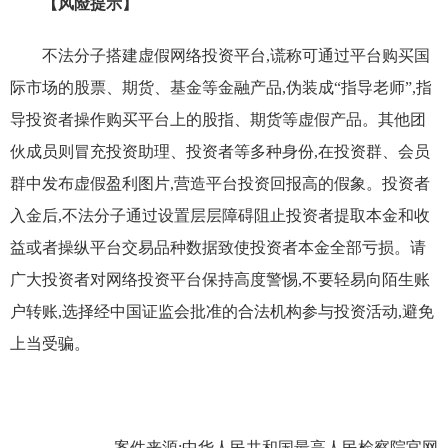
【风险提示】
不法分子
搭建虚假网络投资平台,谎称可通过平台购买
国
际市场的
股票、期货、基金等金融产品,
伪装
成“指导老师”,指
导
投资者
操作购买平台上的股指、期货等虚假产品
。
其他团
伙成员则冒充投资助理、投资者等多种身份,在
投资群、会员
群
中发布虚假盈利图片,
营造平台投资回报高的假象。投资者
入金后,不法分子通过设置层层障碍阻止投资者提取本金和收
益或者操纵平台交易品种数据致使投资者本金全部亏损。请
广大投资者对网络投资平台保持高度警惕,不要轻易向陌生账
户转账,选择经中国证监会批准的合法机构参与投资活动,避免
上当受骗。
案件来源:中华人民共和国最高人民检察院官网