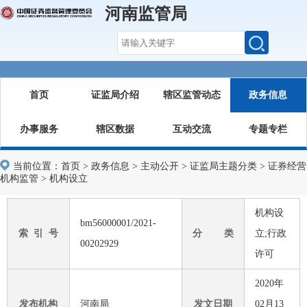
河南监管局
首页
证监局介绍
辖区监管动态
政务信息
办事服务
辖区数据
互动交流
专题专栏
当前位置：
首页
>
政务信息
>
主动公开
>
证监局主题分类
>
证券经营
机构监管
>
机构设立
机构设
bm56000001/2021-
索 引 号
分 类
立;行政
00202929
许可
2020年
发布机构
河南局
发文日期
02月13