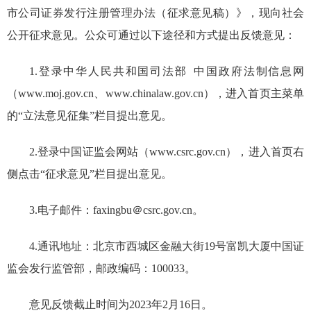
市公司证券发行注册管理办法（征求意见稿）》，现向社会
公开征求意见。公众可通过以下途径和方式提出反馈意见：
1.
登录
中华人民共和国司法部
中国政府法制信息网
（
www.moj.gov.cn
、
www.chinalaw.gov.cn
），进入首页主菜单
的“立法意见征集”栏目提出意见。
2.
登录
中国证监会网站（
www.csrc.gov.cn
），进入首页右
侧点击“征求意见”栏目提出意见。
3.电子邮件：
faxingbu＠csrc.gov.cn
。
4.通讯地址：北京市西城区金融大街
19
号富凯大厦中国证
监会发行监管部，邮政编码：
100033
。
意见反馈截止时间为
2023
年
2
月
16
日。