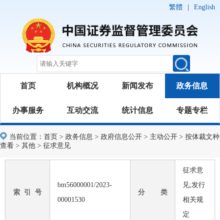
繁體
|
English
首页
机构概况
新闻发布
政务信息
办事服务
互动交流
统计信息
专题专栏
当前位置：
首页
>
政务信息
>
政府信息公开
>
主动公开
>
按体裁文种
查看
>
其他
>
征求意见
征求意
bm56000001/2023-
见;发行
索 引 号
分 类
00001530
相关规
定