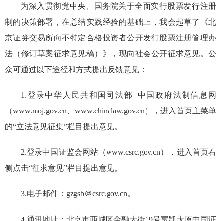
为
深入贯彻
党中央、国务院关于
全面实行股票发行
注册
制
的
决策部署，在
总结实践经验的
基础上，
我会起草了《北
京证券交易所向不特定合格投资者公开发行股票注册管理办
法（修订草案征求意见稿）》，现向社会公开征求意见。公
众可通过以下途径和方式提出反馈意见：
1.
登录
中华人民共和国司法部
中国政府法制信息网
（
www.moj.gov.cn
、
www.chinalaw.gov.cn
），进入首页主菜单
的“立法意见征集”栏目提出意见。
2.
登录
中国证监会网站（
www.csrc.gov.cn
），进入首页右
侧点击“征求意见”栏目提出意见。
3.电子邮件：
gzgsb＠csrc.gov.cn
。
4
.通
讯
地址：
北京市西城区金融大街
19
号富凯大厦中国证