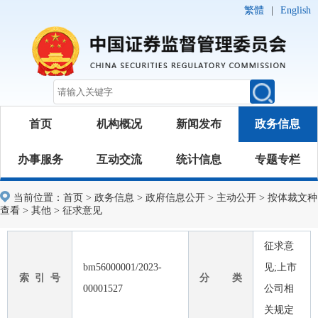
繁體
|
English
首页
机构概况
新闻发布
政务信息
办事服务
互动交流
统计信息
专题专栏
当前位置：
首页
>
政务信息
>
政府信息公开
>
主动公开
>
按体裁文种
查看
>
其他
>
征求意见
征求意
bm56000001/2023-
见;上市
索 引 号
分 类
00001527
公司相
关规定