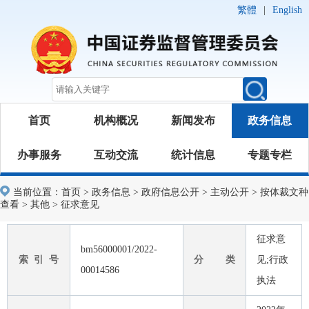
繁體
|
English
首页
机构概况
新闻发布
政务信息
办事服务
互动交流
统计信息
专题专栏
当前位置：
首页
>
政务信息
>
政府信息公开
>
主动公开
>
按体裁文种
查看
>
其他
>
征求意见
征求意
bm56000001/2022-
索 引 号
分 类
见;行政
00014586
执法