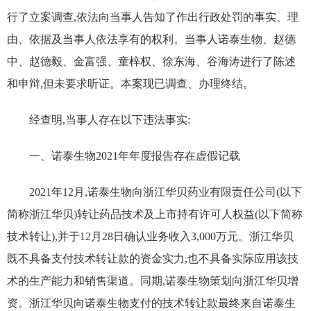
行了立案调查
,
依法向当事人告知了作出行政处罚的事实、理
由、依据及当事人依法享有的权利
。当事人
诺泰生物、
赵德
中、赵德毅、金富强、童梓权、徐东海、谷海涛
进行了陈述
和申辩,但未要求听证。
本案现已调查、
办理
终结。
经查明,
当事人
存在以下违法事实:
一、
诺泰生物
2021
年年度报告
存在虚假记载
2021
年
12
月,诺泰生物向浙江华贝药业有限责任公司(以下
简称浙江华贝)转让药品技术及上市持有许可人权益(以下简称
技术转让),并于
12
月
28
日确认业务收入
3,000
万元。
浙江华贝
既不具备支付技术转让款的资金实力,也不具备实际应用该技
术的生产能力和销售渠道。
同期,诺泰生物策划向浙江华贝增
资
。
浙江华贝向诺泰生物支付的技术转让款最终来自诺泰生