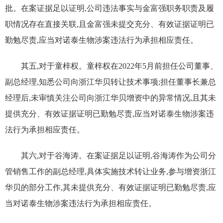
批。在案证据
足以证明
,公司违法事实与金富强职务职责及履
职情况存在直接关联,且金富强未提交充分、有效证据证明已
勤勉尽责,应当对诺泰生物涉案违法行为承担相应责任
。
其五,对于
童梓权
。
童梓权
在
2022
年
5
月前担任公司董事、
副总经理,知悉公司向浙江华贝转让技术事项;担任
董事长兼总
经理后
,未审慎关注公司向浙江华贝增资中的异常情况,且其未
提供充分、有效证据证明已勤勉尽责,应当对诺泰生物涉案违
法行为承担相应责任。
其六,对于谷海涛。
在案证据足以证明
,谷海涛作为公司分
管销售工作的
副总经理
,具体实施技术转让业务,参与增资浙江
华贝的部分工作,其未提供充分、有效证据证明已勤勉尽责,应
当对诺泰生物涉案违法行为承担相应责任。