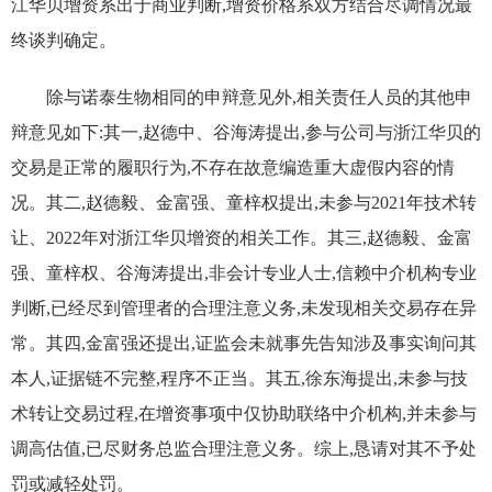
江华贝增资系出于商业判断,增资价格系双方结合尽调情况最
终谈判确定。
除与
诺泰生物
相同的申辩意见外,相关责任人员的其他申
辩意见如下:
其一,
赵德中
、谷海涛
提出
,参与公司与浙江华贝的
交易是正常的履职行为,不存在故意编造重大虚假内容的情
况
。
其二,
赵德毅、金富强、童梓权提出,
未参与
2021
年技术转
让、
2022
年对浙江华贝增资的相关工作。
其三,赵德毅、金富
强、童梓权、谷海涛提出,非会计专业人士,信赖中介机构专业
判断,已经尽到管理者的合理注意义务,未发现相关交易存在异
常。
其四,
金富强
还
提出
,
证监会未就事先告知涉及事实询问其
本人,证据链不完整,程序不正当。其五,
徐东海提出
,未参与技
术转让交易过程,在增资事项中仅协助联络中介机构,并未参与
调高估值,已尽财务总监合理注意义务。综上,恳请对其不予处
罚或减轻处罚。