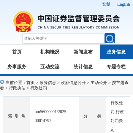
繁體
|
English
首页
机构概况
新闻发布
政务信息
办事服务
互动交流
统计信息
专题专栏
当前位置：
首页
>
政务信息
>
政府信息公开
>
主动公开
>
按主题查
看
>
行政执法
>
行政处罚
行政处
bm56000001/2025-
罚;行政
索 引 号
分 类
00014792
处罚决
定