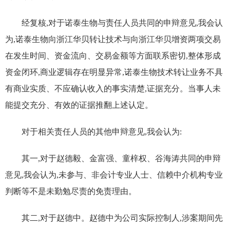
经复核,对于诺泰生物与责任人员共同的申辩意见,
我会认
为
,诺泰生物向浙江华贝转让技术与向浙江华贝增资两项交易
在发生时间、资金流向、交易金额等方面联系密切,整体形成
资金闭环,商业逻辑存在明显异常,诺泰生物技术转让业务不具
有商业实质、不应确认收入的事实清楚,证据充分。
当事人未
能提交充分、有效的证据推翻上述认定。
对于相关责任人员的其他申辩意见,我会认为:
其一,
对于
赵德毅、金富强、童梓权、谷海涛
共同
的申辩
意见,我会认为
,未参与、
非会计专业人士
、信赖中介机构专业
判断等不是未勤勉尽责的免责理由
。
其二,对于赵德中。赵德中为公司实际控制人,涉案期间先