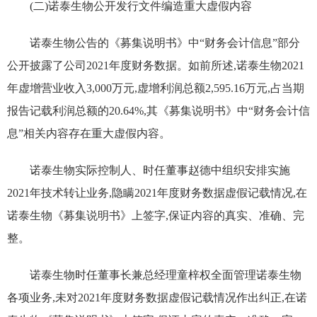
(二)诺泰生物公开发行文件编造重大虚假内容
诺泰生物公告的《募集说明书》中
“
财务会计信息
”
部分
公开披露了公司
2021
年度财务数据。如前所述,诺泰生物
2021
年虚增营业收入
3,000
万元,虚增利润总额
2,595.16
万元,占当期
报告记载利润总额的
20.64%
,其《募集说明书》中
“
财务会计信
息
”
相关内容存在重大虚假内容。
诺泰生物实际控制人、时任董事赵德中组织安排实施
2021
年技术转让业务,隐瞒
2021
年度财务数据虚假记载情况,在
诺泰生物《募集说明书》上签字,保证内容的真实、准确、完
整。
诺泰生物时任董事长兼总经理童梓权全面管理诺泰生物
各项业务,未对
2021
年度财务数据虚假记载情况作出纠正,在诺