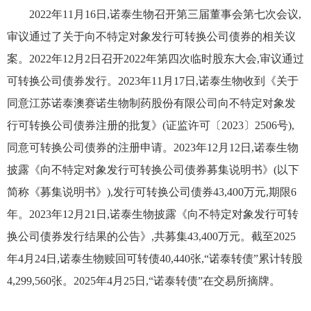
2022
年
11
月
16
日,诺泰生物召开第三届董事会第七次会议,
审议通过了关于向不特定对象发行可转换公司债券的相关议
案。
2022
年
12
月
2
日召开
2022
年第四次临时股东大会,审议通过
可转换公司债券发行。
2023
年
11
月
17
日,诺泰生物收到《关于
同意江苏诺泰澳赛诺生物制药股份有限公司向不特定对象发
行可转换公司债券注册的批复》(证监许可〔
2023
〕
2506
号),
同意可转换公司债券的注册申请。
2023
年
12
月
12
日,诺泰生物
披露《向不特定对象发行可转换公司债券募集说明书》(以下
简称《募集说明书》),发行可转换公司债券
43,400
万元,期限
6
年。
2023
年
12
月
21
日,诺泰生物披露《向不特定对象发行可转
换公司债券发行结果的公告》,共募集
43,400
万元。截至
2025
年
4
月
24
日,诺泰生物赎回可转债
40,440
张,
“
诺泰转债
”
累计转股
4,299,560
张。
2025
年
4
月
25
日,
“
诺泰转债
”
在交易所摘牌。