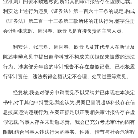
业准则》的要求勤勉尽责,所出具的审计报告存在虚假记载。
利安达
上述
行为违反《证券法》第一百六十三条的规定,构成
《证券法》第二百一十三条第三款所述的违法行为,签字注册
会计师
张志辉
、
周阿春、欧云飞
是直接负责的主管人员。
利安达、张志辉、周阿春、欧云飞及其代理人在听证及
陈述申辩意见中提出
超华科技不构成关联担保未披露的违法
行为
、
涉案部分年度的审计报告不存在虚假记载
、
已积极履
行审计责任
、
违法所得金额认定不合理
、处罚过重等
意见。
经复核,
我
会对部分申辩意见予以采纳并已体现在本决定
书中,对于其他申辩意见,我会
认为,
另案已查明超华科技存在信
息披露违法违规行为
,在案证据足以证明相关
审计报告存在虚
假记载
,当事人
存在未勤勉尽责
。
我会已充分考虑审计的固有
限制,
结合
当事人违法行为的事实、性质、情节与社会危害程