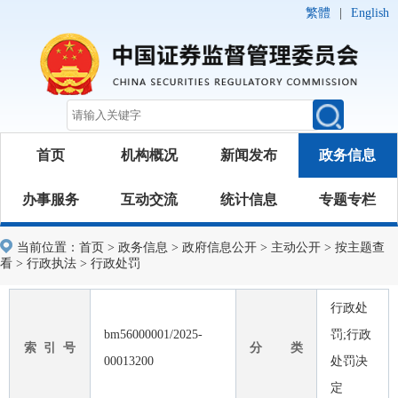
繁體
|
English
首页
机构概况
新闻发布
政务信息
办事服务
互动交流
统计信息
专题专栏
当前位置：
首页
>
政务信息
>
政府信息公开
>
主动公开
>
按主题查
看
>
行政执法
>
行政处罚
行政处
bm56000001/2025-
罚;行政
索 引 号
分 类
00013200
处罚决
定