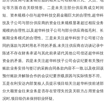
部分供应商
与梁
某
锋控股的
相关
公司在联络方式、人员、地
址等方面存在关联情形。二是
未关注
部分供应商
成立时间
短、
资本
规模小
但与超华科技交易金额巨大的合理性
,超华科
技及子公司与部分供应商的资金往来规模
显著超过相应业务
规模
的合理性
,
以及
超华科技子公司
与
部分供应商
低毛利、长
账期业务模式的合理性
。三是
未关注
超华科技子公司
签订合
同的
落款与其时用名
不符的矛盾
,未关注供应商在
访谈记录
中
陈述不存在
财务承诺
与其此前承诺代其他公司偿还超华科技
资金的矛盾。四是未关注超华科技子公司会议纪要有关预付
账款业务安排与签订的采购合同条款内容不一致,以及收回该
预付账款并解除合作的会议纪要所载原因与实际情形不符。
五是在
利安达内部复核人员提示项目组关注超华科技前述部
分大额资金往来业务
是否存在管理失控及
关联方占用资金
情
况
时,项目组仍未
保持职业怀疑
。