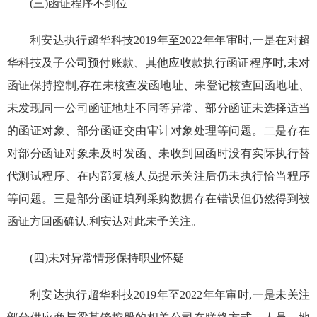
(三)函证程序不到位
利安达
执行
超华科技
2019
年
至
2022
年年审时
,
一是在对
超
华科技
及子公司
预付账款
、
其他应收款
执行函证程序
时
,未对
函证保持控制,存在
未核
查
发函地址
、
未登记核
查
回函地址
、
未发现同一公司函证地址不同等异常、部分函证未选择适当
的函证对象、部分函证交由审计对象处理等问题。二是存在
对部分函证对象未及时发函、未收到回函时没有实际执行替
代测试程序、在内部复核人员提示关注后仍未执行恰当程序
等问题。三是部分函证
填列采购数据存在错误但仍然得到被
函证方回函确认,
利安达
对此
未予关注。
(四)未对异常情形保持职业怀疑
利安达执行超华科技
2019
年至
2022
年年审时,一是未关注