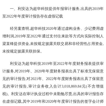
一、利安达为超华科技提供年报审计服务,出具的
20
19
年
至
202
2
年年度审计报告存在虚假记载
经另案查明,超华科技
2020
年通过虚构业务、少记费用虚
增利润,
2019
年至
2022
年通过支付往来款等方式向实际控制人
梁
某
锋提供资金,未按规定披露关联交易和非经营性占用资金,
未按规定披露关联担保。
利安达为超华科技
2019
年至
2022
年年度财务
报表
提供审
计服务,对
2019
年、
2020
年年度财务
报表
出具了标准无保留意
见的审计报告,对
2021
年、
2022
年年度财务
报表
出具了保留意
见的审计报告,
审计业务收入
合计
3,018,869.84
元(不含增值
税)。利安达
在审计执业过程中未勤勉尽责,出具的审计报告存
在虚假记载,其中
2019
年和
2020
年
年度
审计报告的签字会计师