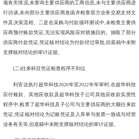
项
有关情况
,
未查询
主要
供应商
的
工商信息
,未与
主要供应商进
行访谈,未向部分主要供应商发函并检查双方业务交易支持文
件及决策流程。二是在
采购与付款循环测试
中,未检查
主要
供
应商
预付账款凭证,无法实现风险应对措施目的。抽取了
部分
供应商
付款凭证,凭证核对结论为付款经过审批,但底稿中未附
支撑核对结论的审计证据。
(二)往来科目凭证检查程序不到位
利安达执行超华科技
2020
年至
2022
年年审时,
在超华科技
应付账款、其他应收款及
超华科技子公司
其他应收款实质性
程序中,检查了超华科技及子公司与
主要
供应商的大额往来款
凭证,凭证核对结论为记账凭证及入库单与发票一致或与经营
业务有关等,
但底稿中未附支撑核对结论的审计证据
。