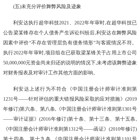
(五)未充分评价舞弊风险及迹象
利安达执行超华科技
2021
、
2022
年年审时,在超华科技已
公告梁
某
锋存在个人债务产生诉讼纠纷后,利安达在舞弊风险
因素中评价“不存在管理层负有债务情形”与客观情况不符。
执行
2022
年年审时,
项目组在已获取梁
某
锋关于占用上市公司
50,000,000
元资金尚未归还的说明的情况下,未考虑该舞弊迹象
对财务报表及对审计工作其他方面的影响。
利安达上述行为不符
合
《中国注册会计师审计准则第
1231
号——针对评估的重大错报风险采取的应对措施》(
2019
年修订)第六条、第八条,《中国注册会计师审计准则第
1301
号
——审计证据》(
2016
年修订)第十条、第十三条、第十五条,
《中国注册会计师审计准则第
1312
号——函证》(
2010
年修订)
第十四条、第十九条,《中国注册会计师审计准则第
1101
号