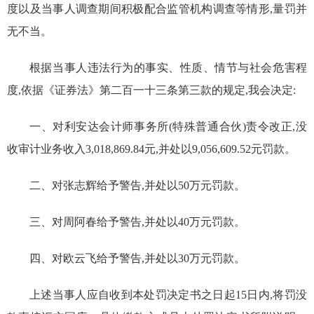
度以及当事人调查期间积极配合监管机构调查等情形,
量罚并
无不当。
根据当事人违法行为的事实、性质、情节与社会危害程
度,依据《证券法》第二百一十三条第三款的规定,我会决定:
一、对
利安达会计师事务所
(特殊普通合伙)责令改正,没
收审计业务收入
3
,
018
,
869.84
元,并处以
9,056,609.52
元罚款。
二
、对张志辉给予警告,并处以
5
0
万元罚款。
三、
对周阿春给
予
警告,并处以
40
万元
罚款。
四、
对欧云飞给予警告,并处以
30
万元罚款。
上述当事人应自收到本处罚决定书之日起
15
日内,将罚没