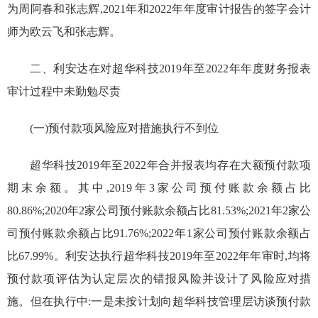
为
周阿春
和
张志辉
,
2021
年和
2022
年
年度
审计报告的签字会计
师为欧云飞和
张志辉
。
二、
利安达在对超华科技
2019
年至
2022
年
年度财务报表
审计过程中未勤勉尽责
(一)预付款项风险应对措施执行不到位
超华科技
2019
年至
2022
年合并报表均存在大额预付款项
期末余额。其中,
2019
年
3
家公司
预付账款余额占比
80.86%
;
2020
年
2
家公司
预付账款余额占比
81.53%
;
2021
年
2
家
公
司
预付账款余额占比
91.76%
;
2022
年
1
家公司
预付账款余额占
比
67.99%
。
利安达执行超华科技
2019
年至
2022
年
年审时
,均将
预付款项
评估为认定层次的
错报风险并设计了
风险应对措
施
。
但在执行中:一是
未
按计划
向超华科技管理层访谈
预付款