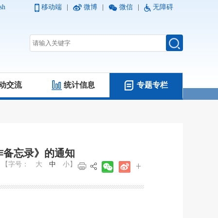
sh
移动端
|
微博
|
微信
|
无障碍
动交流
统计信息
专题专栏
作备忘录》的通知
【字号：
大
中
小
】