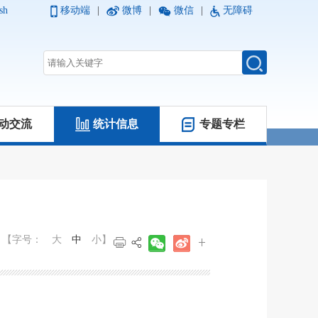
sh
移动端
|
微博
|
微信
|
无障碍
动交流
统计信息
专题专栏
【字号：
大
中
小
】