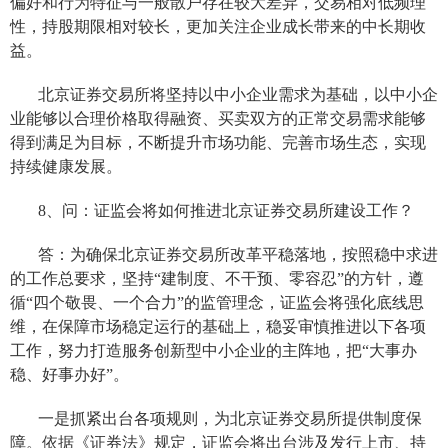
偏好和行为特征与一般散户存在较大差异，交易相对低频理
性，持股期限相对较长，
更加关注企业成长带来的中长期收
益
。
北京证券交易所将坚持
以
中小企业
需求为基础，以中小企
业能够以合理价格取得融资、买卖双方的正常交易需求能够
得到满足为目标，不断提升市场功能、完善市场生态，实现
持续健康发展。
8、问：证监会
将如何推进北京证券交易所建设工作？
答：
为确保北京证券交易所改革平稳落地，按照
稳中求进
的
工作
总要求
，坚持“建制度、不干预、零容忍”的方针，
遵
循“四个敬畏、一个合力”的监管理念，证监会将强化底线思
维，在保障市场稳定运行的基础上，稳妥审慎推进以下各项
工作，努力打造服务创新型中小企业的主阵地，把“大事办
稳、好事办好”
。
一是
抓紧出台各项规则，为北京证券交易所提供制度保
障
。
依据《证券法》规定，证监会将出台涉及发行上市、持