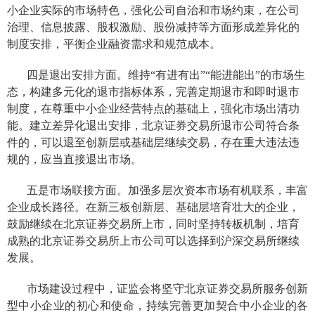
小企业实际的市场特色，
强化公司自治和市场约束，
在公司
治理、
信息披露、
股权激励、股份减持等方面形成差异化的
制度安排，平衡企业融资需求和规范成本。
四
是退出安排方面。
维持“有进有出”“能进能出”的市场生
态，构建
多元化的退市指标体系
，完善定期退市和即时退市
制度
，在尊重中小企业经营特点的基础上，强化市场出清功
能。建立差异化退出安排，
北京证券交易所退市公司
符合条
件的
，可以
退至创新层或基础层继续交易，存在
重大
违法违
规的
，应当
直接退出市场。
五
是市场
联接
方面。
加强
多层次资本市场有机联系，丰富
企业成长路径。
在新三板创新层、基础层培育壮大的企业，
鼓励继续在北京证券交易所上市，同时坚持
转板机制，培育
成熟的北京证券交易所上市公司可以选择到沪深交易所继续
发展。
市场建设过程中，证监会将坚守北京证券交易所服务创新
型中小企业的初心和使命，持续完善更加契合中小企业的各