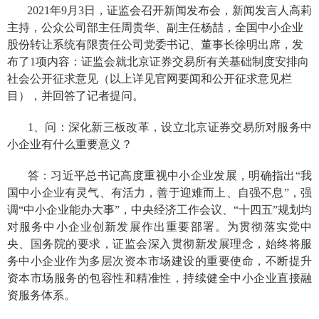
2021年
9
月3日，证监会召开新闻发布会，新闻发言人高莉
主持，
公众公司部主任周贵华、副主任杨喆，全国中小企业
股份转让系统有限责任公司党委书记、董事长徐明出席
，发
布了
1
项内容：证监会就北京证券交易所有关基础制度安排向
社会公开征求意见（
以上
详见官网要闻
和公开征求意见
栏
目），并回答了记者提问。
1、问：深化新三板改革
，
设立北京证券交易所
对服务
中
小企业有什么重要意义？
答：
习近平总书记高度重视中小企业发展，明确指出“我
国中小企业有灵气、有活力，善于迎难而上、自强不息”，强
调“中小企业能办大事”，中央经济工作会议、“十四五”规划均
对服务中小企业创新发展作出重要部署。为贯彻落实党中
央、国务院的要求，
证监会
深入贯彻新发展理念，
始终将服
务中小企业作为
多层次
资本市场建设的重要使命，
不断提升
资本市场服务的包容性和精准性，持续健全
中小企业直接融
资服务体系。