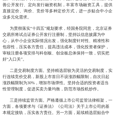
善公开发行、定向发行融资机制，丰富市场融资工具，提供
直接定价、询价、竞价等多种定价方式，进一步贴合中小企
业多元化需求。
为贯彻落实“十四五”规划要求，经国务院同意，北京证券
交易所将试点证券公开发行注册制，
坚持以信息披露为中
心，
从中小企业实际情况出发，强化制度针对性、精准性和
包容性，
压实各方责任，提高违法成本，
强化
投资者保护，
审核注册各项安排与科创板、创业板总体保持一致，切实把
好
“
入口关
”
。
二是交易制度方面。坚持精选层较为灵活的交易制度，实
行连续竞价交易，新股上市首日不设涨跌幅限制，自次日起
涨跌幅限制为30%，增加市场弹性。坚持合适的投资者适当
性管理制度，
促进买卖力量均衡，
防范市场投机炒作。
三是持续监管方面。严格遵循上市公司监管法律框架，
一
方面，
各项要求与《证券法》《公司法》关于上市公司的
基
本规定
接轨，压实各方责任。
另一方面，
延续精选层贴合中