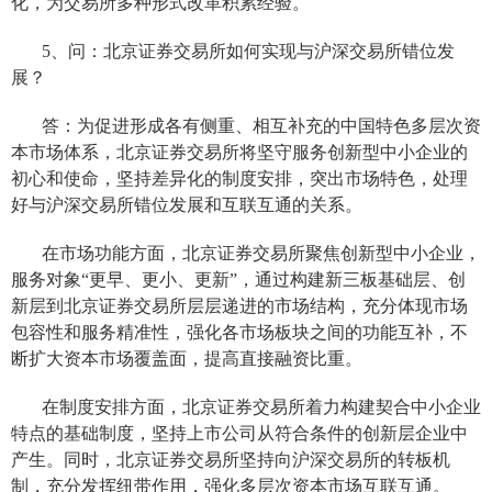
化，为交易所多种形式改革积累经验。
5、问：北京证券交易所
如何实现
与沪深交易所
错位发
展？
答：为促进形成各有侧重、相互补充的中国特色多层次资
本市场体系，北京证券交易所将坚守服务创新
型
中小企业的
初心和使命，坚持差异化的制度安排
，突出市场特色
，处理
好与沪深交易所错位发展和互联互通的关系
。
在
市场
功能方面
，
北京证券交易所聚焦创新型中小企业，
服务对象
“
更早、更小、更新
”，通过构建新三板基础层、创
新层到北京证券交易所层层递进的市场结构，充分体现市场
包容性和
服务
精准性，
强化各
市场
板块
之间
的功能互补
，不
断扩大资本市场覆盖面，提高直接融资比重。
在
制度安排
方面
，
北京证券交易所着力构建
契合中小企业
特点的基础制度，坚持上市公司从符合条件的创新层企业中
产生。
同时，北京证券交易所坚持向沪深交易所的
转板机
制
，充分发挥纽带作用，强化多层次资本市场互联互通
。