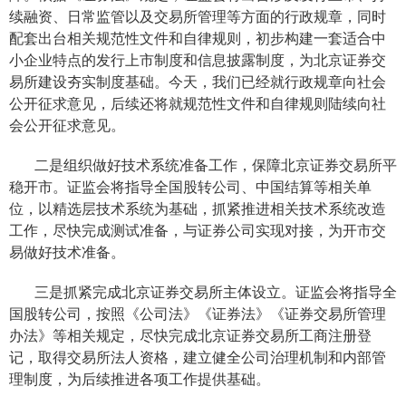
续融资、日常监管以及交易所管理等方面的行政规章，同时
配套出台相关规范性文件和自律规则，初步构建一套适合中
小企业特点的发行上市制度和信息披露制度，为北京证券交
易所建设夯实制度基础。今天，我们已经就行政
规章
向社会
公开征求意见
，后续还将就规范性文件和自律规则陆续向社
会公开征求意见。
二是
组织做好
技术系统准备
工作，保障北京证券交易所平
稳开市
。证监会将指导全国股转公司、中国结算等
相关
单
位，
以精选层技术系统为基础，
抓紧推进
相关
技术系统改造
工作
，尽快完成测试准备，与证券公司实现对接，为开市交
易做好技术准备。
三是抓紧完成北京证券交易所主体设立。证监会将
指导全
国股转
公司，
按照《公司法》《证券法》《证券交易所管理
办法》等相关规定
，尽快完成
北京证券交易所
工商注册登
记，取得交易所法人资格，建立
健全公司治理
机制和
内部管
理制度
，为后续推进各项工作提供基础
。