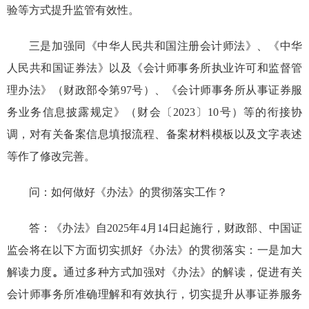
验等方式
提升监管有效性
。
三是加强同《中华人民共和国注册会计师法》、《中华
人民共和国证券法》以及
《会计师事务所执业许可和监督管
理办法》（财政部令第97号）
、
《会计师事务所从事证券服
务业务信息披露规定》（财会〔2023〕10号）等的衔接协
调，对有关备案信息填报流程、备案材料模板以及文字表述
等作了修改完善。
问：如何做好
《办法》
的贯彻落实工作？
答：
《办法》
自202
5
年
4
月
14
日起
施行，财政部、中国证
监会将在以下方面切实抓好
《办法》
的贯彻落实：
一是加大
解读
力度
。
通过多种方式加
强
对
《办法》
的
解读，促进有关
会计师事务所准确理解和
有效
执行
，切实提升从事证券服务