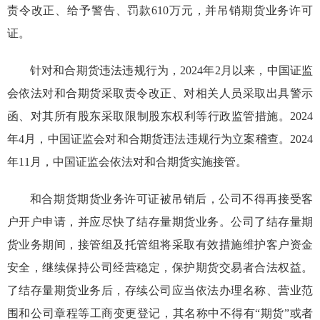
责令改正
、
给予警告
、罚款
610万元
，
并吊销期货业务许可
证。
针对
和合期货违法违规
行为
，2024年2月以来，中国证监
会依法
对和合期货采取责令改正、
对相关人员采取出具警示
函、
对其所有股东采取限制股东权利
等
行政监管措施
。2024
年4月，中国证监会对和合期货违法违规行为立案稽查。
2024
年11月，
中国证监会依法
对和合期货实施接管。
和合期货期货业务许可证被吊销后，公司
不
得
再接受客
户开户申请
，并应尽快了结存量期货业务。公司了结存量期
货业务期间，接管组及托管组将
采取有效措施维护客户资金
安全，继续保持公司经营稳定，保护期货交易者合法权益。
了
结
存量
期货业务后，
存续公司应当依法办理名称、营业范
围和公司章程等工商变更登记，其名称中不得有“期货”或者