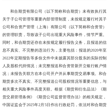
和合期货有限公司（以下简称和合期货）
未有效执行
其
关于子
公司管理等重要内部管理制度，未按规定履行对
其子
公司
和合资产管理（上海）有限公司
（以下简称和合资管）
的
管理职责
，导致该子公司出现重大风险事件，情节严重。
同时，和合期货还存在
未按规定履行报告义务，且报送
的信
息不真实、不完整的违法行为
，主要包括：
报送的
2020年至
2022年
定期
报告
等多份文件
中未披露其
部分
股东
的实际控制
人及股权代持情况；未完整
报送和合资管
新开立银行账户
情
况；未报告关联方
在
本公司
开户
并从事
期货交易
事项。
和合
期货多次不真实
、不完整报送公司股权情况等重要信息，与
相关重大风险事件高度关联。
根据
《期货和衍生品法》《期
货交易管理条例》
《期货公司监督管理办法》的相关规定，
中国证监会于
2025年2月5日作出行政处罚，依法
对和合期货