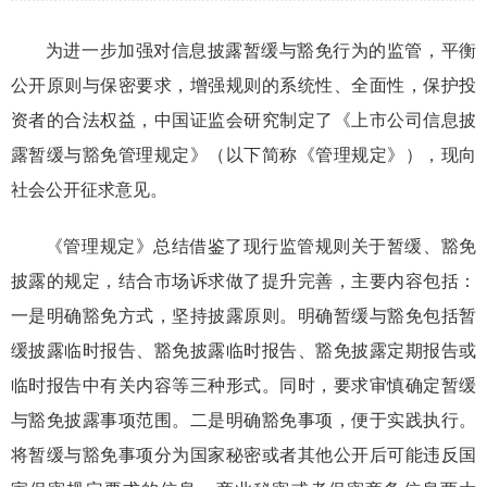
为进一步加强对信息披露暂缓与豁免行为的监管，
平衡
公开原则与保密要求，增强规则的系统性、全面性，
保护投
资者的合法权益，中国证监会研究制定了《上市公司信息披
露暂缓与豁免管理规定》（以下简称《管理规定》）
，现向
社会公开征求意见。
《管理规定》总结借鉴了现行监管规则关于暂缓、豁免
披露的规定，
结合市场诉求做了提升完善，
主要
内容包括
：
一是明确豁免方式
，
坚持披露原则。明确
暂缓与
豁免包括暂
缓披露临时报告
、
豁免披露临时报告
、
豁免披露定期报告
或
临时报告中有关内容
等三种形式
。同时，要求审慎确定暂缓
与豁免披露事项
范围
。二是明确豁免事项
，
便于实践执行。
将
暂缓与
豁免事项分为国家秘密或者其他公开后可能违反国