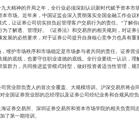
十九大精神的开局之年，全行业必须深刻认识新时代赋予
资本市
资本市场。
近年来，中国证监会
深入
贯彻落实全国金融工作会议
模式，
让证券公司切实担负起管理客户交易行为的责任。
“了解
行为了解透、管理好。《证券法》和交易所的相关规则，对证券
康发展的必然要求，对于
证券公司
提升自身
核心竞争力也具有重
场，维护市场秩序和市场稳定是市场参与者共同的责任。证券
营
法规的底线，也要守住职业道德的底线。全行业
要
统一认识，
理
群策群力，共同推进监管模式转型
，
做好投资者适当性管理
，
规
公司
营业部负责人的首次全覆盖、大规模培训。沪深交易所将会
对全国
证券
营业部
的
总经理以及证券公司经纪业务和合规风控负
上海证券交易所、深圳证券交易所和资本市场学院的相关负责同
加了第一期培训。