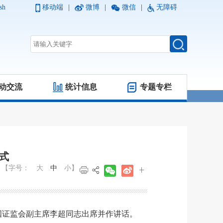
sh
移动端
|
微博
|
微信
|
无障碍
动交流
统计信息
专题专栏
式
【字号：
大
中
小
】
国证监会副主席李超同志出席并
作
讲话。