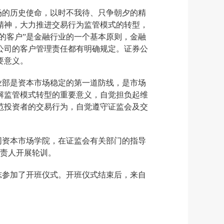
场
的历史使命，
以时不我待、只争朝夕的精
精神，大力
推进交易行为监管模式的转型，
你的客户”是金融行业的一个基本原则，金融
公司的客户管理责任都有明确规定。证券公
要意义。
业部是资本市场稳定的第一道防线，是市场
解
监管模式转型
的
重要意义
，
自觉
担负起
维
范投资者的交易行为
，自觉遵守证监会及
交
同资本市场学院，在证监会有关部门的指导
责人开展轮训。
志参加了开班仪式。开班仪式结束后，来自