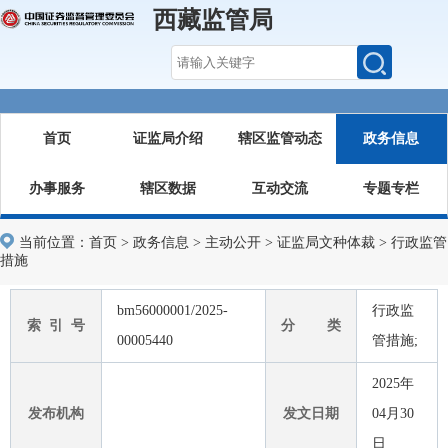
西藏监管局
首页
证监局介绍
辖区监管动态
政务信息
办事服务
辖区数据
互动交流
专题专栏
当前位置：
首页
>
政务信息
>
主动公开
>
证监局文种体裁
>
行政监管
措施
bm56000001/2025-
行政监
索 引 号
分 类
00005440
管措施;
2025年
发布机构
发文日期
04月30
日