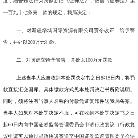
度，结合违法行为跨越新旧《证券法》，依据
《证券法》
第
一百九十七条
第二款
的规定，我局决定：
一、对
新疆塔城国际资源有限公司
责令改正，给予警
告，并处以
200
万元罚款。
二、对黄建荣给予警告，并处以
100
万元罚款。
上述当事人应自收到本处罚决定书之日起15日内，将罚
款直接汇交国库。具体缴款方式见本处罚决定书所附说明。
同时，须将注有当事人名称的付款凭证复印件送
我局
备案。
当事人如果对本处罚决定不
服，可在收到本处罚决定书之日
起60日内向中国证券监督管理委员会申请行政复议
（
行政复
议申请可以
通过邮政快递寄送至中国证券监督管理委员会法