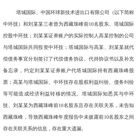
塔城国际、中国环球新技术进出口有限公司（以下简称
中环技）和
刘某某
三者
曾
为西藏珠峰前
10名
股东
。
塔城国际
控股
中环技
；
刘
某某
证券账户的
实际控制人
高某控制的公司
与
塔城国际共同投资中环技
；
塔城国际与高
某
、刘
某某
就代
偿债务事宜分别签订了代偿债务协议
、
代持协议书
以及
补充
备忘录，约定刘
某某
证券账户代塔城国际持有西藏珠峰股
票
；
高
某
与塔城国际、中环技存在股权利益纠纷、债务纠纷
等可能造成经济利益转移的情况。塔城国际
知悉
其与
中环
技、
刘某某
为西藏珠峰前
10名
股东
且存在
关联关系
，
未告知
西藏珠峰
，导致
西藏珠峰年度报告中
未
披露前
10名
股东之间
存在关联关系
的信息，存在重大遗漏
。