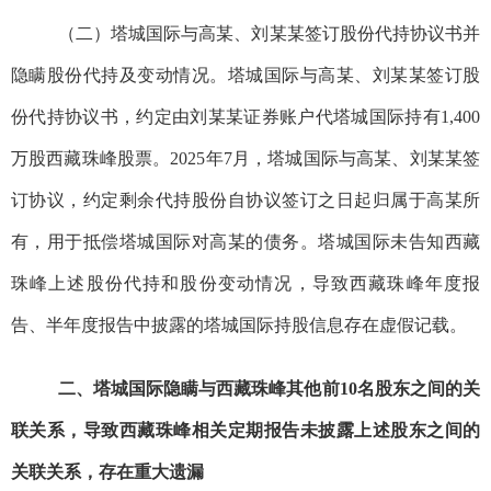
（
二
）
塔城国际与高
某、
刘
某某
签订股份代持协议书并
隐瞒股份代持及变动情况。
塔城国际与高
某
、刘
某某
签订
股
份
代持协议书，约定
由
刘
某某
证券账户
代
塔城国际
持有
1,400
万
股
西藏珠峰
股票
。
2025年7月
，
塔城国际与高
某
、刘
某某
签
订协议，约定剩余代持股份
自协议签订之日起归属于高
某
所
有，用于抵偿塔城国际对高
某
的债务。
塔城国际未告知西藏
珠峰上述股份代持和股份变动情况，导致西藏珠峰年度报
告
、半年度报告
中披露的塔城国际持股信息存在虚假记载。
二
、塔城国际隐瞒
与
西藏珠峰
其他
前
10
名
股东之间的关
联关系，
导致
西藏珠峰相关定期报告未披露上述股东之间的
关联关系，存在重大遗漏