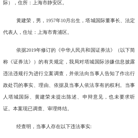
际）
，
住
所
：
上海市静安区
。
黄建荣，男，1957
年
10
月出生，
塔城国际董事长、法定
代表人
，
住址：上海市
青浦区
。
依据2019年修订的《中华人民共和国证券法》（以下简
称《证券法》）的有关规定，我局对
塔城国际涉嫌信息披露
违法违规行为
进行
立案
调查，
并依法向当事人告知了作出行
政处罚的事实、理由、依据及当事人依法享有的权利。当事
人塔城国际、
黄建荣
未提出陈述、申辩意见，也未要求听
证。本案现已调查、审理终结。
经查明，当事人存在以下违法事实: