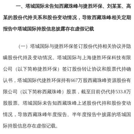
一、
塔城国际
未告知西藏珠峰与
捷胜环保
、
刘
某某
、高
某的
股份代持
关系
和股份变动情况，
导致
西藏珠峰相关定期
报告中塔城国际持股信息披露存在虚假记载
（一）塔城国际与捷胜环保签订股份代持相关协议
并
隐
瞒股份代持及变动情况。
塔城国际与
上海捷胜环保科技有限
公司（以下简称捷胜环保）
签订股份转让协议
和
股票代持确
认书，塔城国际代捷胜环保持有667万
股西藏珠峰资源股份有
限公司（以下简称西藏珠峰）股票，截至
目前仍代持533.8万
股
股票
。塔城国际未告知西藏珠峰上述股份代持和股份变动
情况，导致西藏珠峰年度报告
、半年度报告
中披露的塔城国
际持股信息存在虚假记载。