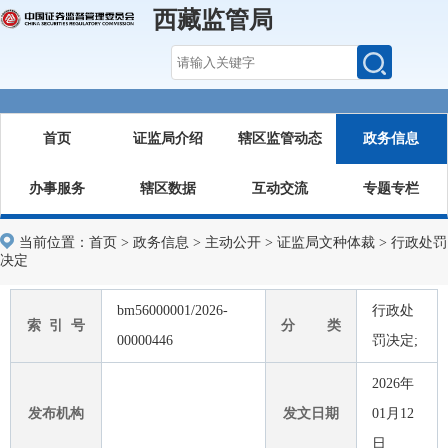
西藏监管局
首页
证监局介绍
辖区监管动态
政务信息
办事服务
辖区数据
互动交流
专题专栏
当前位置：
首页
>
政务信息
>
主动公开
>
证监局文种体裁
>
行政处罚
决定
bm56000001/2026-
行政处
索 引 号
分 类
00000446
罚决定;
2026年
发布机构
发文日期
01月12
日