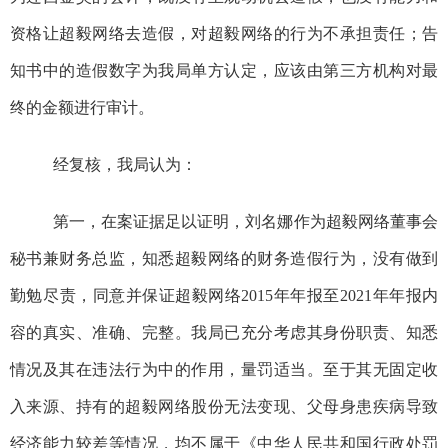
资格让超毅网络去造假，对超毅网络的行为不承担责任；告
知书中的造假数字为我局单方认定，应该由第三方机构对最
终的金额进行审计。
经复核，我局认为：
第一，在案证据足以证明，刘名娜作为超毅网络
董事会
秘书兼财务总监
，
知悉超毅网络的财务造假行为，没有做到
勤勉尽责，
同意并保证超毅网络
2015
年
年
报至
2021
年
年
报内
容的真实、准确、完整。我局已充分考虑其身份职责、知悉
情况及其在违法行为中的作用，量罚适当。至于其无固定收
入来源、持有的超毅网络股份无法变现、父母身患疾病导致
经济能力较差等情况，均不属于《中华人民共和国行政处罚