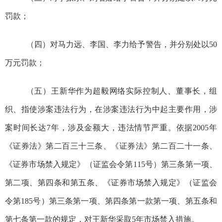
罚款；
（四）
对马力远、李国、李力给予警告，并分别处以
50
万元罚款；
（五）
王新华
作为
超毅网络
实际控制人、董事长，组
织、
指使
涉案违法行为，在涉案违法行为中起主要作用，涉
案时间长
达
7
年
，涉及金额大，违法情节严重。依据
2005
年
《证券法》第二百三十三条、《证券法》第二百二十一条、
《证券市场禁入规定》（证监会令第
1
1
5
号）第三条第一项、
第
二
项、第四条和第五条
、《证券市场禁入规定》（证监会
令第
1
8
5
号）第三条第一项、第四条第一款第一项、第五条和
第七条
第一款
的规定，对
王新华
采取
5
年
市场禁入措施。