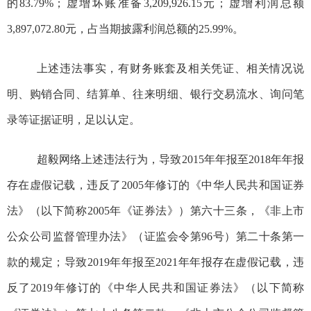
的
83.79%
；虚增坏账准备
3,209,926.15
元；虚增利润总额
3,897,072.80
元，占当期披露利润总额的
25.99%
。
上述违法事实，有财务账套及相关凭证、相关情况说
明、购销合同、结算单、往来明细、银行交易流水、询问笔
录等证据证明，足以认定。
超毅网络上述违法行为，导致
2015
年年报至
2018
年年报
存在虚假记载，违反了
2005
年
修订的
《
中华人民共和国
证券
法》
（以下简称
2005
年《证券法》）
第六十三条，《非上市
公众公司监督管理办法》（证监会令第
96
号）第二十条
第一
款
的规定；
导致
2019
年年报至
2021
年年报存在虚假记载，
违
反了
2019
年修订的
《
中华人民共和国
证券法》
（以下简称