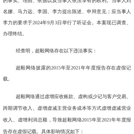
的事实、理由、依据以及当事人依法享有的权利。当事人刘
名娜、马力远、李国、李力提出陈述、申辩意见；应当事人
李力的要求于
2024
年
9
月
3
日举行了听证会。本案现已调查、
办理终结。
经查明，超毅网络存在以下违法事实：
超毅网络披露的
2015
年至
2021
年年度报告存在虚假记
载
。
超毅网络通过虚增应收账款、虚构或少记与客户交易、
跨期调节收入、虚增虚减主营业务成本等方式虚增虚减营业
收入、虚增利润总额，导致超毅网络
2015
年至
2021
年年度报
告存在虚假记载。具体影响情况如下：