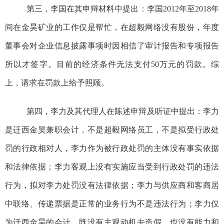
第三，李国在其申辩材料中提出：李国
2012
年至
2018
年
间
在金昊矿业的工作仅是帮忙，在超毅网络没有股份，年度
董事会对企业信息披露事项时因相信了审计报告和专项报告
所以才签字。目前的经济条件无法支付
50
万元的
罚款。综
上，请求在罚款上给予照顾。
第四，李力及其代理人在陈述申辩及听证中提出：李力
是迁西金昊兼职会计，不是超毅网络员工，不是拟受行政处
罚的行政相对人，李力作为被行政处罚的主体没有事实依据
和法律依据；李力客观上没有实施应当受到行政处罚的违法
行为，拟对李力处罚没有法律依据；李力与供应商和客商居
中联络、传递票据是正常的业务行为不是违法行为；李力仅
为迁西金昊的会计，既没有主观动机去造假，也没有能力和