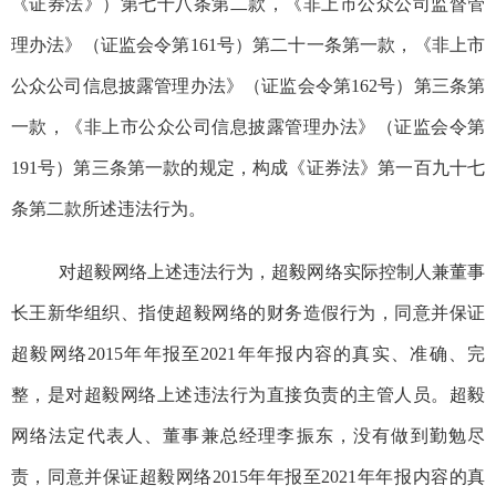
《证券法》）
第七十八条
第二款
，《非上市公众公司监督管
理办法》（证监会令第
161
号）第二十一条
第一款
，《非上市
公众公司信息披露管理办法》（证监会令第
162
号）第三条
第
一款
，《非上市公众公司信息披露管理办法》（证监会令第
191
号）第三条
第一款
的规定，
构成《证券法》第一百九十七
条第二款所述违法行为。
对超毅网络上述违法行为，超毅网络实际控制人兼董事
长王新华组织、指使超毅网络的财务造假行为，同意并保证
超毅网络
2015
年
年
报至
2021
年
年报内容的真实、准确、完
整，是对超毅网络上述违法行为直接负责的主管人员。超毅
网络法定代表人、董事兼总经理李振东，
没有做到勤勉尽
责
，同意并保证超毅网络
2015
年
年报至
2021
年
年报内容的真