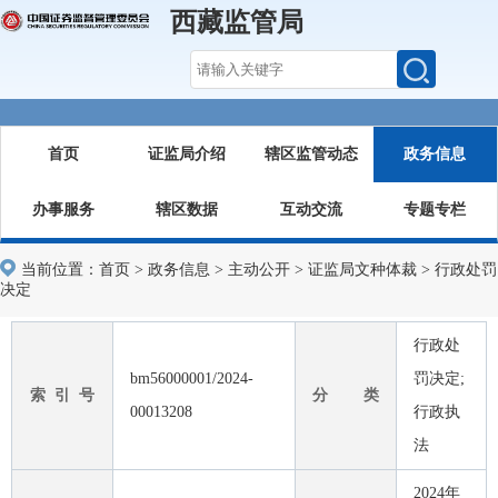
西藏监管局
首页
证监局介绍
辖区监管动态
政务信息
办事服务
辖区数据
互动交流
专题专栏
当前位置：
首页
>
政务信息
>
主动公开
>
证监局文种体裁
>
行政处罚
决定
行政处
bm56000001/2024-
罚决定;
索 引 号
分 类
00013208
行政执
法
2024年