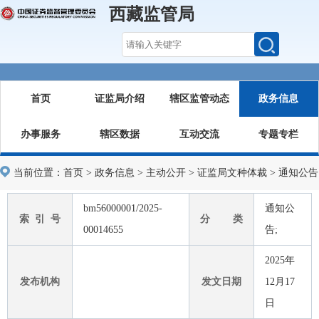
西藏监管局
首页
证监局介绍
辖区监管动态
政务信息
办事服务
辖区数据
互动交流
专题专栏
当前位置：
首页
>
政务信息
>
主动公开
>
证监局文种体裁
>
通知公告
bm56000001/2025-
通知公
索 引 号
分 类
00014655
告;
2025年
发布机构
发文日期
12月17
日