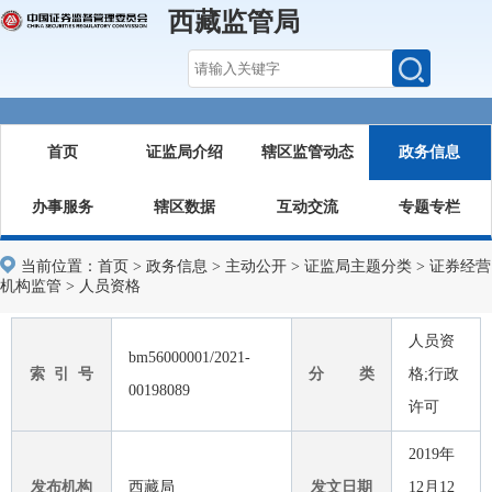
西藏监管局
首页
证监局介绍
辖区监管动态
政务信息
办事服务
辖区数据
互动交流
专题专栏
当前位置：
首页
>
政务信息
>
主动公开
>
证监局主题分类
>
证券经营
机构监管
>
人员资格
人员资
bm56000001/2021-
索 引 号
分 类
格;行政
00198089
许可
2019年
发布机构
西藏局
发文日期
12月12