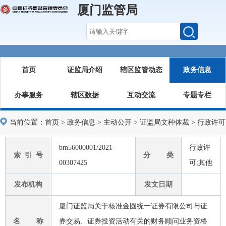
厦门监管局
首页
证监局介绍
辖区监管动态
政务信息
办事服务
辖区数据
互动交流
专题专栏
当前位置：
首页
>
政务信息
>
主动公开
>
证监局文种体裁
>
行政许可
bm56000001/2021-
行政许
索 引 号
分 类
00307425
可;其他
发布机构
发文日期
厦门证监局关于核准金圆统一证券有限公司与证
名 称
券交易、证券投资活动有关的财务顾问业务资格