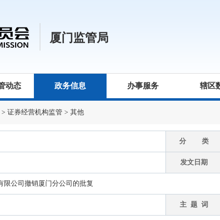
厦门监管局
管动态
政务信息
办事服务
辖区
>
证券经营机构监管
>
其他
分 类
发文日期
有限公司撤销厦门分公司的批复
主 题 词