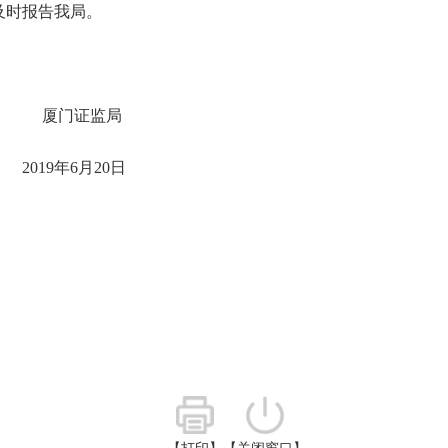
及时报告我局。
厦门证监局
2019
年
6
月
20
日