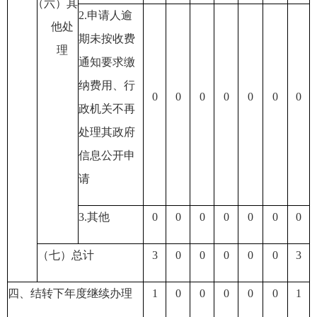
（六）其
2.申请人逾
他处
期未按收费
理
通知要求缴
纳费用
、行
0
0
0
0
0
0
0
政机关不再
处理其政府
信息公开申
请
3.其他
0
0
0
0
0
0
0
（七）总计
3
0
0
0
0
0
3
四、结转下年度继续办理
1
0
0
0
0
0
1