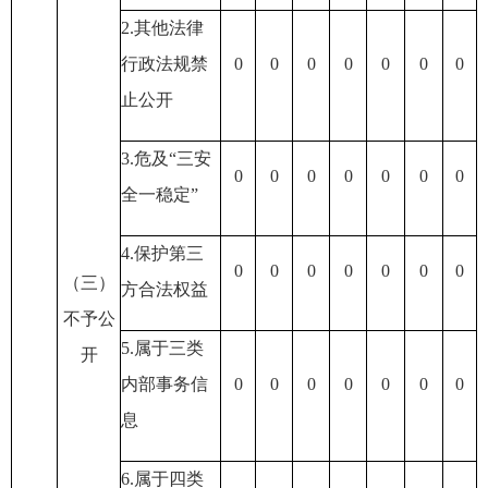
2.其他法律
行政法规禁
0
0
0
0
0
0
0
止公开
3.危及“三安
0
0
0
0
0
0
0
全一稳定”
4.保护第三
0
0
0
0
0
0
0
（三）
方合法权益
不予公
5.属于三类
开
内部事务信
0
0
0
0
0
0
0
息
6.属于四类