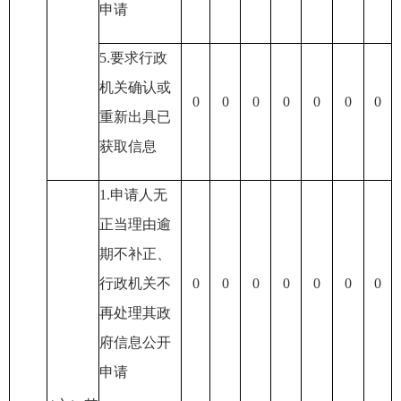
申请
5.要求行政
机关确认或
0
0
0
0
0
0
0
重新出具已
获取信息
1.申请人无
正当理由逾
期不补正
、
行政机关不
0
0
0
0
0
0
0
再处理其政
府信息公开
申请