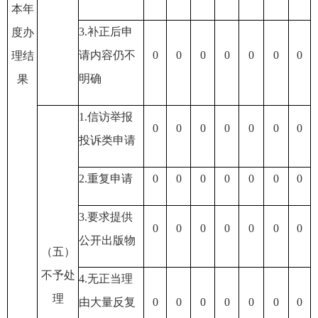
本年
3.补正后申
度办
请内容仍不
0
0
0
0
0
0
0
理结
明确
果
1.信访举报
0
0
0
0
0
0
0
投诉类申请
2.重复申请
0
0
0
0
0
0
0
3.要求提供
0
0
0
0
0
0
0
公开出版物
（五）
不予处
4.无正当理
理
由大量反复
0
0
0
0
0
0
0