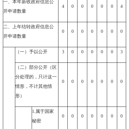
一、本年新收政府信息公
4
0
0
0
0
0
4
开申请数量
二、上年结转政府信息公
0
0
0
0
0
0
0
开申请数量
（一）予以公开
3
0
0
0
0
0
3
（二）部分公开（区
分处理的，只计这一
0
0
0
0
0
0
0
情形，不计其他情
形）
1.属于国家
0
0
0
0
0
0
0
秘密