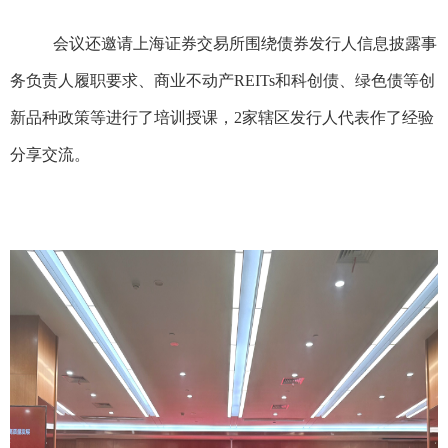
会议还邀请
上海证券交易所
围绕债券发行人信息披露事
务负责人履职
要求
、
商业不动产
REITs
和科创债、绿色债等创
新品种政策
等
进行
了
培训授课
，
2
家
辖区发行人代表作
了经验
分享交流
。