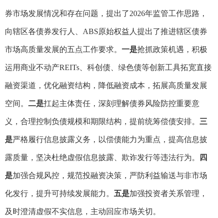
券市场发展情况和存在问题，提出了
2026
年监管工作思路，
向辖区各债券发行人、
ABS
原始权益人提出了推进辖区债券
市场高质量发展的五点工作要求。
一是
抢抓政策机遇，积极
运用商业不动产
REITs
、科创债、绿色债等创新工具
拓宽
直接
融资渠道，优化融资结构
，
降低融资成本
，拓展高质量发展
空间。
二是
扛起主体责任，深刻理解债券风险防控重要意
义，合理控制负债规模和期限结构，提前统筹偿债安排。
三
是
严格履行信息披露义务，
以
偿债能力为重点，提高信息披
露质量，坚决杜绝虚假信息披露、欺诈发行等违法行为。
四
是
加强合规风控，规范投融资决策，严防利益输送与非市场
化发行，提升可持续发展能力。
五是
加强投资者关系管理，
及时澄清虚假
不实
信息，主动回应市场关切
。