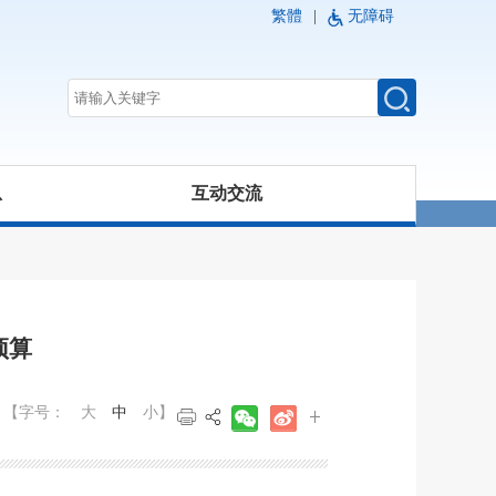
繁體
|
无障碍
息
互动交流
预算
【字号：
大
中
小
】