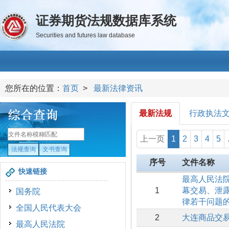
证券期货法规数据库系统
Securities and futures law database
您所在的位置：
首页
>
最新法律资讯
最新法规
行政执法
上一页
1
2
3
4
5
序号
文件名称
快速链接
最高人民法
1
幕交易、泄
国务院
律若干问题的
全国人民代表大会
2
大连商品交
最高人民法院