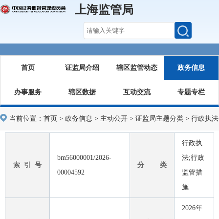
上海监管局
首页
证监局介绍
辖区监管动态
政务信息
办事服务
辖区数据
互动交流
专题专栏
当前位置：
首页
>
政务信息
>
主动公开
>
证监局主题分类
>
行政执法
行政执
bm56000001/2026-
法;行政
索 引 号
分 类
00004592
监管措
施
2026年